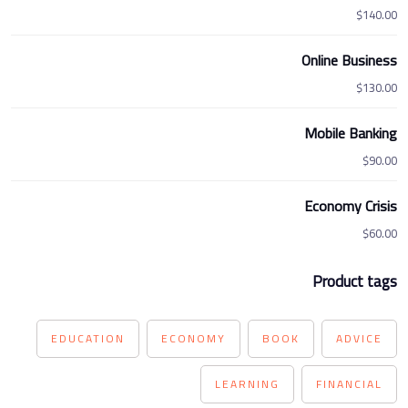
Rated
5.00
$
140.00
out of 5
Online Business
$
130.00
Mobile Banking
$
90.00
Economy Crisis
$
60.00
Product tags
EDUCATION
ECONOMY
BOOK
ADVICE
LEARNING
FINANCIAL