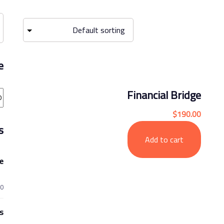
e
Financial Bridge
$
190.00
s
Add to cart
ce
00
00
 5
s