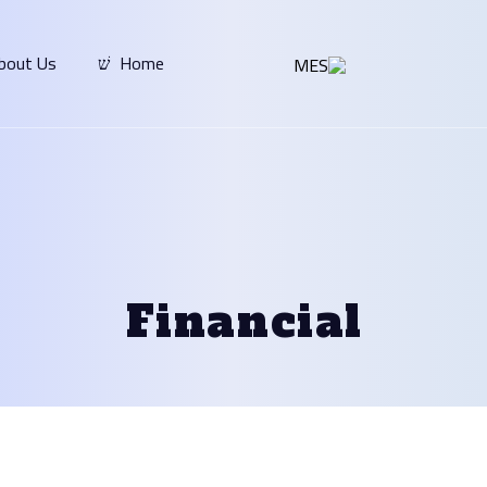
bout Us
Home
Financial