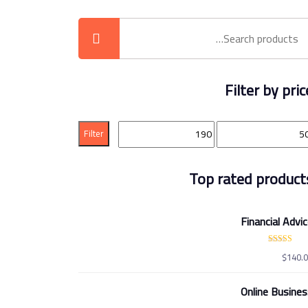
Filter by pric
Filter
Top rated product
Financial Advi
Rated
5.
$
140.
out of
Online Busines